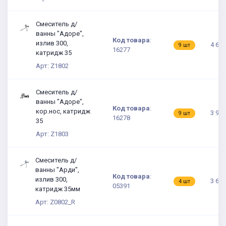
Смеситель д/
ванны "Адоре",
Код товара
:
излив 300,
4 649
9 шт
16277
катридж 35
Арт: Z1802
Смеситель д/
ванны "Адоре",
Код товара
:
кор.нос, катридж
3 915
9 шт
16278
35
Арт: Z1803
Смеситель д/
ванны "Арди",
Код товара
:
излив 300,
3 675
4 шт
05391
катридж 35мм
Арт: Z0802_R