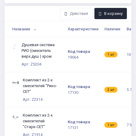
Действия
В корзину
Название
Характеристики
Наличие
Ваша
Душевая система
РИО (смеситель
Код товара
:
10 56
1 шт
верх.душ ) хром
19064
Арт: Z5204
Комплект из 2-х
смесителей "Рико-
Код товара
:
5 717
2 шт
СЕТ"
17130
Арт: Z2314
Комплект из 2-х
смесителей
Код товара
:
7 388
1 шт
"Старк-СЕТ"
17131
Арт: Z1914