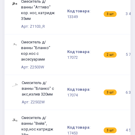
Смеситель д/
ванны "Аттиво"
Код товара
:
кор. нос, катридж
3 437
3 шт
13349
35мм
Арт: Z1103_R
Смеситель д/
ванны "Бланко"
Код товара
:
кор.нос с
5 761
2 шт
17072
аксесуарами
Арт: Z2503W
Смеситель д/
ванны "Бланко" с
Код товара
:
6 331
3 шт
акс,излив 320мм
17074
Арт: Z2502W
Смеситель д/
ванны "Вейв",
Код товара
:
кор,нос катридж
4 534
3 шт
17453
35м